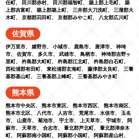
任町
、
田川郡赤村
、
田川郡福智町
、
築上郡上毛町
、
築
上郡吉富町
、
築上郡築上町
、
三井郡大刀洗町
、
三潴郡大
木町
、
京都郡苅田町
、
京都郡みやこ町
、
八女郡広川町
佐賀県
伊万里市
、
嬉野市
、
小城市
、
鹿島市
、
唐津市
、
神埼
市
、
佐賀市
、
多久市
、
武雄市
、
鳥栖市
、
神埼郡吉野ヶ
里町
、
杵島郡大町町
、
杵島郡江北町
、
杵島郡白石町
、
西松浦郡有田町
、
東松浦郡玄海町
、
藤津郡太良町
、
三養
基郡基山町
、
三養基郡上峰町
、
三養基郡みやき町
熊本県
熊本市中央区
、
熊本市東区
、
熊本市西区
、
熊本市南区
、
熊本市北区
、
八代市
、
人吉市
、
荒尾市
、
水俣市
、
玉名
市
、
山鹿市
、
菊池市
、
宇土市
、
上天草市
、
宇城市
、
阿
蘇市
、
天草市
、
合志市
、
葦北郡芦北町
、
葦北郡津奈木
町
、
阿蘇郡南小国町
、
阿蘇郡小国町
、
阿蘇郡産山村
、