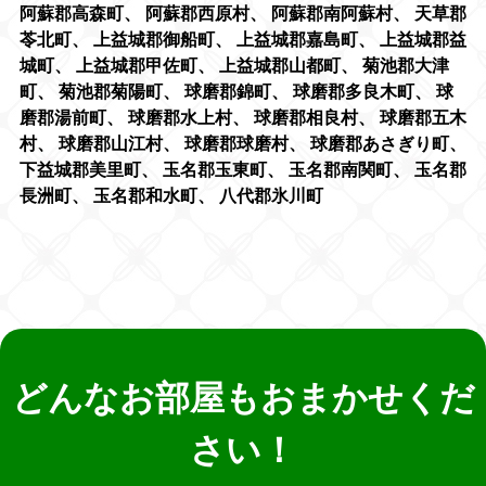
阿蘇郡高森町
、
阿蘇郡西原村
、
阿蘇郡南阿蘇村
、
天草郡
苓北町
、
上益城郡御船町
、
上益城郡嘉島町
、
上益城郡益
城町
、
上益城郡甲佐町
、
上益城郡山都町
、
菊池郡大津
町
、
菊池郡菊陽町
、
球磨郡錦町
、
球磨郡多良木町
、
球
磨郡湯前町
、
球磨郡水上村
、
球磨郡相良村
、
球磨郡五木
村
、
球磨郡山江村
、
球磨郡球磨村
、
球磨郡あさぎり町
、
下益城郡美里町
、
玉名郡玉東町
、
玉名郡南関町
、
玉名郡
長洲町
、
玉名郡和水町
、
八代郡氷川町
どんなお部屋もおまかせくだ
さい！