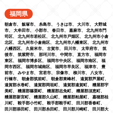
福岡県
朝倉市
、
飯塚市
、
糸島市
、
うきは市
、
大川市
、
大野城
市
、
大牟田市
、
小郡市
、
春日市
、
嘉麻市
、
北九州市門
司区
、
北九州市若松区
、
北九州市戸畑区
、
北九州市小倉
北区
、
北九州市小倉南区
、
北九州市八幡東区
、
北九州市
八幡西区
、
久留米市
、
古賀市
、
田川市
、
太宰府市
、
筑
後市
、
筑紫野市
、
那珂川市
、
中間市
、
直方市
、
福岡市
東区
、
福岡市博多区
、
福岡市中央区
、
福岡市南区
、
福
岡市西区
、
福岡市城南区
、
福岡市早良区
、
福津市
、
豊
前市
、
みやま市
、
宮若市
、
宗像市
、
柳川市
、
八女市
、
行橋市
、
朝倉郡筑前町
、
朝倉郡東峰村
、
遠賀郡芦屋町
、
遠賀郡水巻町
、
遠賀郡岡垣町
、
遠賀郡遠賀町
、
糟屋郡宇
美町
、
糟屋郡篠栗町
、
糟屋郡志免町
、
糟屋郡須恵町
、
糟屋郡新宮町
、
糟屋郡久山町
、
糟屋郡粕屋町
、
嘉穂郡桂
川町
、
鞍手郡小竹町
、
鞍手郡鞍手町
、
田川郡香春町
、
田川郡添田町
、
田川郡糸田町
、
田川郡川崎町
、
田川郡大