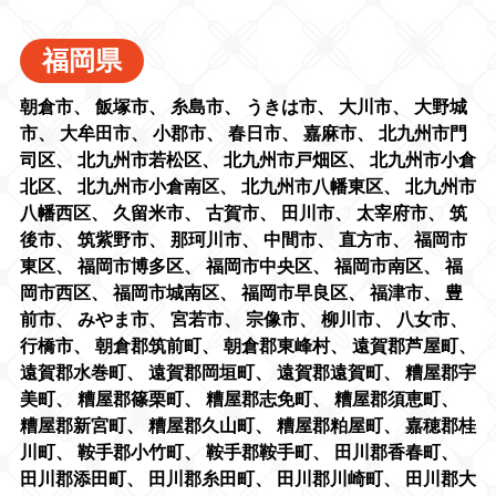
福岡県
朝倉市
、
飯塚市
、
糸島市
、
うきは市
、
大川市
、
大野城
市
、
大牟田市
、
小郡市
、
春日市
、
嘉麻市
、
北九州市門
司区
、
北九州市若松区
、
北九州市戸畑区
、
北九州市小倉
北区
、
北九州市小倉南区
、
北九州市八幡東区
、
北九州市
八幡西区
、
久留米市
、
古賀市
、
田川市
、
太宰府市
、
筑
後市
、
筑紫野市
、
那珂川市
、
中間市
、
直方市
、
福岡市
東区
、
福岡市博多区
、
福岡市中央区
、
福岡市南区
、
福
岡市西区
、
福岡市城南区
、
福岡市早良区
、
福津市
、
豊
前市
、
みやま市
、
宮若市
、
宗像市
、
柳川市
、
八女市
、
行橋市
、
朝倉郡筑前町
、
朝倉郡東峰村
、
遠賀郡芦屋町
、
遠賀郡水巻町
、
遠賀郡岡垣町
、
遠賀郡遠賀町
、
糟屋郡宇
美町
、
糟屋郡篠栗町
、
糟屋郡志免町
、
糟屋郡須恵町
、
糟屋郡新宮町
、
糟屋郡久山町
、
糟屋郡粕屋町
、
嘉穂郡桂
川町
、
鞍手郡小竹町
、
鞍手郡鞍手町
、
田川郡香春町
、
田川郡添田町
、
田川郡糸田町
、
田川郡川崎町
、
田川郡大