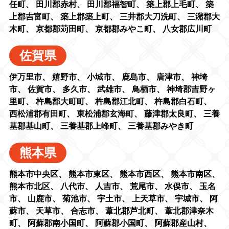
任町
、
田川郡赤村
、
田川郡福智町
、
築上郡上毛町
、
築
上郡吉富町
、
築上郡築上町
、
三井郡大刀洗町
、
三潴郡大
木町
、
京都郡苅田町
、
京都郡みやこ町
、
八女郡広川町
佐賀県
伊万里市
、
嬉野市
、
小城市
、
鹿島市
、
唐津市
、
神埼
市
、
佐賀市
、
多久市
、
武雄市
、
鳥栖市
、
神埼郡吉野ヶ
里町
、
杵島郡大町町
、
杵島郡江北町
、
杵島郡白石町
、
西松浦郡有田町
、
東松浦郡玄海町
、
藤津郡太良町
、
三養
基郡基山町
、
三養基郡上峰町
、
三養基郡みやき町
熊本県
熊本市中央区
、
熊本市東区
、
熊本市西区
、
熊本市南区
、
熊本市北区
、
八代市
、
人吉市
、
荒尾市
、
水俣市
、
玉名
市
、
山鹿市
、
菊池市
、
宇土市
、
上天草市
、
宇城市
、
阿
蘇市
、
天草市
、
合志市
、
葦北郡芦北町
、
葦北郡津奈木
町
、
阿蘇郡南小国町
、
阿蘇郡小国町
、
阿蘇郡産山村
、