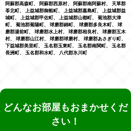
阿蘇郡高森町
、
阿蘇郡西原村
、
阿蘇郡南阿蘇村
、
天草郡
苓北町
、
上益城郡御船町
、
上益城郡嘉島町
、
上益城郡益
城町
、
上益城郡甲佐町
、
上益城郡山都町
、
菊池郡大津
町
、
菊池郡菊陽町
、
球磨郡錦町
、
球磨郡多良木町
、
球
磨郡湯前町
、
球磨郡水上村
、
球磨郡相良村
、
球磨郡五木
村
、
球磨郡山江村
、
球磨郡球磨村
、
球磨郡あさぎり町
、
下益城郡美里町
、
玉名郡玉東町
、
玉名郡南関町
、
玉名郡
長洲町
、
玉名郡和水町
、
八代郡氷川町
どんなお部屋もおまかせくだ
さい！