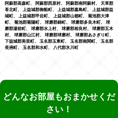
阿蘇郡高森町
、
阿蘇郡西原村
、
阿蘇郡南阿蘇村
、
天草郡
苓北町
、
上益城郡御船町
、
上益城郡嘉島町
、
上益城郡益
城町
、
上益城郡甲佐町
、
上益城郡山都町
、
菊池郡大津
町
、
菊池郡菊陽町
、
球磨郡錦町
、
球磨郡多良木町
、
球
磨郡湯前町
、
球磨郡水上村
、
球磨郡相良村
、
球磨郡五木
村
、
球磨郡山江村
、
球磨郡球磨村
、
球磨郡あさぎり町
、
下益城郡美里町
、
玉名郡玉東町
、
玉名郡南関町
、
玉名郡
長洲町
、
玉名郡和水町
、
八代郡氷川町
どんなお部屋もおまかせくだ
さい！