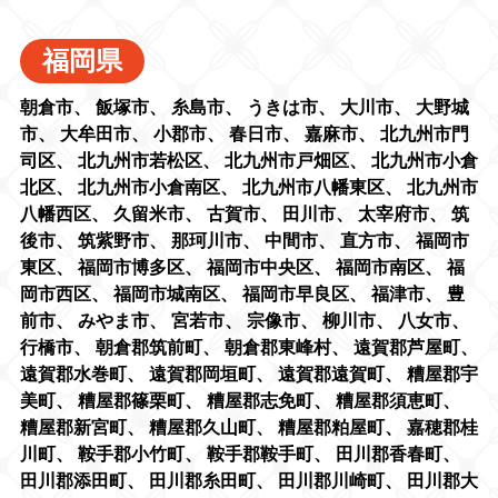
福岡県
朝倉市
、
飯塚市
、
糸島市
、
うきは市
、
大川市
、
大野城
市
、
大牟田市
、
小郡市
、
春日市
、
嘉麻市
、
北九州市門
司区
、
北九州市若松区
、
北九州市戸畑区
、
北九州市小倉
北区
、
北九州市小倉南区
、
北九州市八幡東区
、
北九州市
八幡西区
、
久留米市
、
古賀市
、
田川市
、
太宰府市
、
筑
後市
、
筑紫野市
、
那珂川市
、
中間市
、
直方市
、
福岡市
東区
、
福岡市博多区
、
福岡市中央区
、
福岡市南区
、
福
岡市西区
、
福岡市城南区
、
福岡市早良区
、
福津市
、
豊
前市
、
みやま市
、
宮若市
、
宗像市
、
柳川市
、
八女市
、
行橋市
、
朝倉郡筑前町
、
朝倉郡東峰村
、
遠賀郡芦屋町
、
遠賀郡水巻町
、
遠賀郡岡垣町
、
遠賀郡遠賀町
、
糟屋郡宇
美町
、
糟屋郡篠栗町
、
糟屋郡志免町
、
糟屋郡須恵町
、
糟屋郡新宮町
、
糟屋郡久山町
、
糟屋郡粕屋町
、
嘉穂郡桂
川町
、
鞍手郡小竹町
、
鞍手郡鞍手町
、
田川郡香春町
、
田川郡添田町
、
田川郡糸田町
、
田川郡川崎町
、
田川郡大