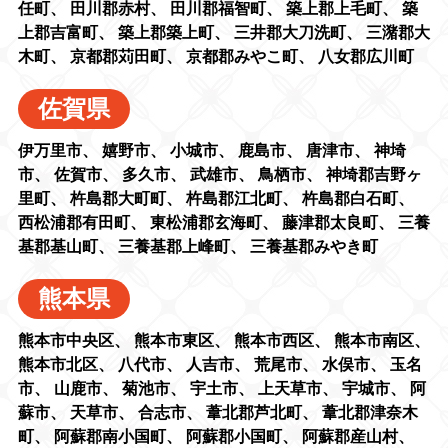
任町
、
田川郡赤村
、
田川郡福智町
、
築上郡上毛町
、
築
上郡吉富町
、
築上郡築上町
、
三井郡大刀洗町
、
三潴郡大
木町
、
京都郡苅田町
、
京都郡みやこ町
、
八女郡広川町
佐賀県
伊万里市
、
嬉野市
、
小城市
、
鹿島市
、
唐津市
、
神埼
市
、
佐賀市
、
多久市
、
武雄市
、
鳥栖市
、
神埼郡吉野ヶ
里町
、
杵島郡大町町
、
杵島郡江北町
、
杵島郡白石町
、
西松浦郡有田町
、
東松浦郡玄海町
、
藤津郡太良町
、
三養
基郡基山町
、
三養基郡上峰町
、
三養基郡みやき町
熊本県
熊本市中央区
、
熊本市東区
、
熊本市西区
、
熊本市南区
、
熊本市北区
、
八代市
、
人吉市
、
荒尾市
、
水俣市
、
玉名
市
、
山鹿市
、
菊池市
、
宇土市
、
上天草市
、
宇城市
、
阿
蘇市
、
天草市
、
合志市
、
葦北郡芦北町
、
葦北郡津奈木
町
、
阿蘇郡南小国町
、
阿蘇郡小国町
、
阿蘇郡産山村
、