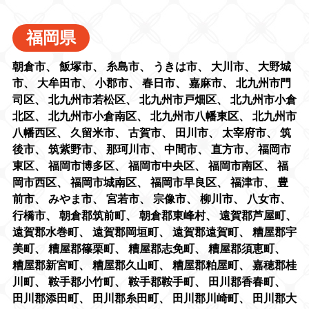
福岡県
朝倉市
、
飯塚市
、
糸島市
、
うきは市
、
大川市
、
大野城
市
、
大牟田市
、
小郡市
、
春日市
、
嘉麻市
、
北九州市門
司区
、
北九州市若松区
、
北九州市戸畑区
、
北九州市小倉
北区
、
北九州市小倉南区
、
北九州市八幡東区
、
北九州市
八幡西区
、
久留米市
、
古賀市
、
田川市
、
太宰府市
、
筑
後市
、
筑紫野市
、
那珂川市
、
中間市
、
直方市
、
福岡市
東区
、
福岡市博多区
、
福岡市中央区
、
福岡市南区
、
福
岡市西区
、
福岡市城南区
、
福岡市早良区
、
福津市
、
豊
前市
、
みやま市
、
宮若市
、
宗像市
、
柳川市
、
八女市
、
行橋市
、
朝倉郡筑前町
、
朝倉郡東峰村
、
遠賀郡芦屋町
、
遠賀郡水巻町
、
遠賀郡岡垣町
、
遠賀郡遠賀町
、
糟屋郡宇
美町
、
糟屋郡篠栗町
、
糟屋郡志免町
、
糟屋郡須恵町
、
糟屋郡新宮町
、
糟屋郡久山町
、
糟屋郡粕屋町
、
嘉穂郡桂
川町
、
鞍手郡小竹町
、
鞍手郡鞍手町
、
田川郡香春町
、
田川郡添田町
、
田川郡糸田町
、
田川郡川崎町
、
田川郡大