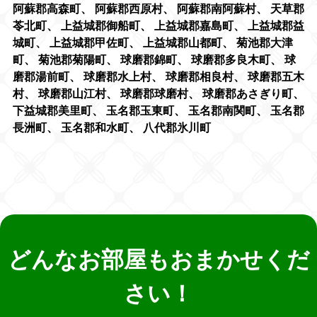
阿蘇郡高森町
、
阿蘇郡西原村
、
阿蘇郡南阿蘇村
、
天草郡
苓北町
、
上益城郡御船町
、
上益城郡嘉島町
、
上益城郡益
城町
、
上益城郡甲佐町
、
上益城郡山都町
、
菊池郡大津
町
、
菊池郡菊陽町
、
球磨郡錦町
、
球磨郡多良木町
、
球
磨郡湯前町
、
球磨郡水上村
、
球磨郡相良村
、
球磨郡五木
村
、
球磨郡山江村
、
球磨郡球磨村
、
球磨郡あさぎり町
、
下益城郡美里町
、
玉名郡玉東町
、
玉名郡南関町
、
玉名郡
長洲町
、
玉名郡和水町
、
八代郡氷川町
どんなお部屋もおまかせくだ
さい！