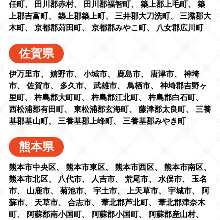
任町
、
田川郡赤村
、
田川郡福智町
、
築上郡上毛町
、
築
上郡吉富町
、
築上郡築上町
、
三井郡大刀洗町
、
三潴郡大
木町
、
京都郡苅田町
、
京都郡みやこ町
、
八女郡広川町
佐賀県
伊万里市
、
嬉野市
、
小城市
、
鹿島市
、
唐津市
、
神埼
市
、
佐賀市
、
多久市
、
武雄市
、
鳥栖市
、
神埼郡吉野ヶ
里町
、
杵島郡大町町
、
杵島郡江北町
、
杵島郡白石町
、
西松浦郡有田町
、
東松浦郡玄海町
、
藤津郡太良町
、
三養
基郡基山町
、
三養基郡上峰町
、
三養基郡みやき町
熊本県
熊本市中央区
、
熊本市東区
、
熊本市西区
、
熊本市南区
、
熊本市北区
、
八代市
、
人吉市
、
荒尾市
、
水俣市
、
玉名
市
、
山鹿市
、
菊池市
、
宇土市
、
上天草市
、
宇城市
、
阿
蘇市
、
天草市
、
合志市
、
葦北郡芦北町
、
葦北郡津奈木
町
、
阿蘇郡南小国町
、
阿蘇郡小国町
、
阿蘇郡産山村
、